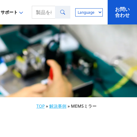
お問い
検索
サポート
合わせ
TOP
»
解決事例
»
MEMSミラー