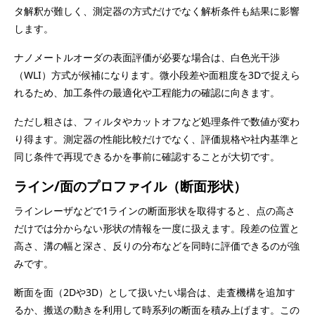
タ解釈が難しく、測定器の方式だけでなく解析条件も結果に影響
します。
ナノメートルオーダの表面評価が必要な場合は、白色光干渉
（WLI）方式が候補になります。微小段差や面粗度を3Dで捉えら
れるため、加工条件の最適化や工程能力の確認に向きます。
ただし粗さは、フィルタやカットオフなど処理条件で数値が変わ
り得ます。測定器の性能比較だけでなく、評価規格や社内基準と
同じ条件で再現できるかを事前に確認することが大切です。
ライン/面のプロファイル（断面形状）
ラインレーザなどで1ラインの断面形状を取得すると、点の高さ
だけでは分からない形状の情報を一度に扱えます。段差の位置と
高さ、溝の幅と深さ、反りの分布などを同時に評価できるのが強
みです。
断面を面（2Dや3D）として扱いたい場合は、走査機構を追加す
るか、搬送の動きを利用して時系列の断面を積み上げます。この