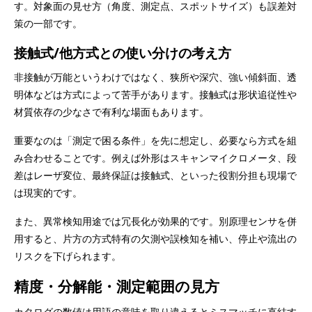
す。対象面の見せ方（角度、測定点、スポットサイズ）も誤差対
策の一部です。
接触式/他方式との使い分けの考え方
非接触が万能というわけではなく、狭所や深穴、強い傾斜面、透
明体などは方式によって苦手があります。接触式は形状追従性や
材質依存の少なさで有利な場面もあります。
重要なのは「測定で困る条件」を先に想定し、必要なら方式を組
み合わせることです。例えば外形はスキャンマイクロメータ、段
差はレーザ変位、最終保証は接触式、といった役割分担も現場で
は現実的です。
また、異常検知用途では冗長化が効果的です。別原理センサを併
用すると、片方の方式特有の欠測や誤検知を補い、停止や流出の
リスクを下げられます。
精度・分解能・測定範囲の見方
カタログの数値は用語の意味を取り違えるとミスマッチに直結す