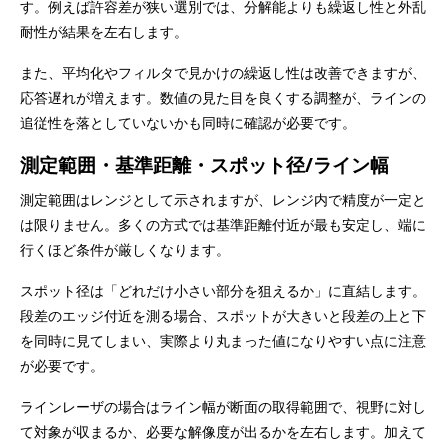
す。例えば許容差が狭い選別では、分解能よりも繰返し性と外乱
耐性が結果を左右します。
また、平均化やフィルタで見かけの繰返し性は改善できますが、
応答遅れが増えます。数値の見た目を良くする調整が、ラインの
追従性を落としていないかも同時に確認が必要です。
測定範囲・基準距離・スポット径/ライン幅
測定範囲はレンジとして示されますが、レンジ内で精度が一定と
は限りません。多くの方式では基準距離付近が最も安定し、端に
行くほど条件が厳しくなります。
スポット径は「どれだけ小さい部分を狙えるか」に直結します。
段差のエッジ付近を測る場合、スポットが大きいと段差の上と下
を同時に見てしまい、実際より丸まった値になりやすい点に注意
が必要です。
ラインレーザの場合はライン幅が断面の取得範囲で、視野に対し
て対象が収まるか、必要な解像度が出るかを左右します。加えて