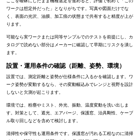
ここを曖昧にしたまま機種選定を進めると、評価で初めて「この
ワークは想定外だった」となりがちです。写真や図面だけでな
く、表面の光沢、油膜、加工痕の状態まで共有すると精度が上が
ります。
可能なら実ワークまたは同等サンプルでのテストを前提にし、カ
タログで読めない部分はメーカーに確認して早期にリスクを潰し
ます。
設置・運用条件の確認（距離、姿勢、環境）
設置では、測定距離と姿勢が仕様条件に入るかを確認します。ワ
ーク姿勢が変動するなら、その変動幅込みでレンジと視野を設計
しないと欠測が起こります。
環境では、粉塵やミスト、外光、振動、温度変動を洗い出しま
す。対策として、遮光、エアパージ、保護窓、治具剛性、ケーブ
ル取り回しなどを含めて検討します。
清掃性や保守性も運用条件です。保護窓が汚れる工程なのに清掃