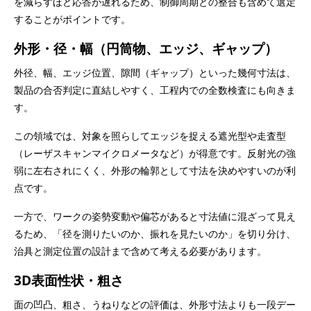
を減らすほど応答が遅れるため、制御周期との整合も含めて選定
することがポイントです。
外形・径・幅（円筒物、エッジ、ギャップ）
外径、幅、エッジ位置、隙間（ギャップ）といった幾何寸法は、
製品の合否判定に直結しやすく、工程内での全数検査にも向きま
す。
この領域では、対象を照らしてエッジを捉える遮光型や走査型
（レーザスキャンマイクロメータなど）が得意です。反射光の強
弱に左右されにくく、外形の輪郭として寸法を決めやすいのが利
点です。
一方で、ワークの姿勢変動や偏芯があると寸法値に混ざって見え
るため、「径を測りたいのか、振れを見たいのか」を切り分け、
治具と測定位置の設計まで含めて考える必要があります。
3D表面性状・粗さ
面の凹凸、粗さ、うねりなどの評価は、外形寸法よりも一段デー