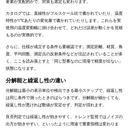
要素が支配的かで、対策も選定も変わります。
カタログでは、直線性がフルスケール比で書かれていたり、温度
特性が1℃あたりの変化量で書かれていたりします。これらを実
使用の温度変動幅に掛け合わせて、どれだけ誤差が動くかを見積
もるのが実務的です。
さらに、仕様が成立する条件も要確認です。測定距離、材質、角
度、平均回数、測定点の反射条件などが注記されていることが多
く、ここを読み落とすと「同じ型番なのに現場で精度が出ない」
状態になります。
分解能と繰返し性の違い
分解能は最小の表示単位や検出できる最小ステップで、繰返し性
は同じ条件で測ったときのばらつきです。分解能が細かくても、
繰返し性が悪ければ数値が安定せず、判定が揺れます。
良否判定では繰返し性が効きやすく、トレンド監視ではノイズの
出方が効きやすい、といったように用途で重要指標は変わりま