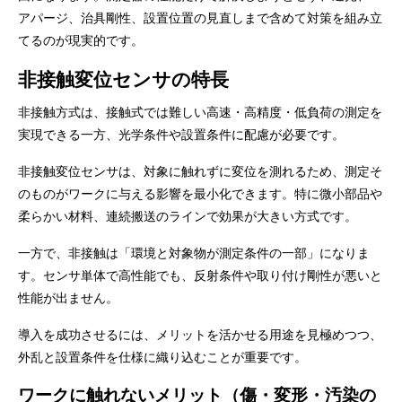
アパージ、治具剛性、設置位置の見直しまで含めて対策を組み立
てるのが現実的です。
非接触変位センサの特長
非接触方式は、接触式では難しい高速・高精度・低負荷の測定を
実現できる一方、光学条件や設置条件に配慮が必要です。
非接触変位センサは、対象に触れずに変位を測れるため、測定そ
のものがワークに与える影響を最小化できます。特に微小部品や
柔らかい材料、連続搬送のラインで効果が大きい方式です。
一方で、非接触は「環境と対象物が測定条件の一部」になりま
す。センサ単体で高性能でも、反射条件や取り付け剛性が悪いと
性能が出ません。
導入を成功させるには、メリットを活かせる用途を見極めつつ、
外乱と設置条件を仕様に織り込むことが重要です。
ワークに触れないメリット（傷・変形・汚染の