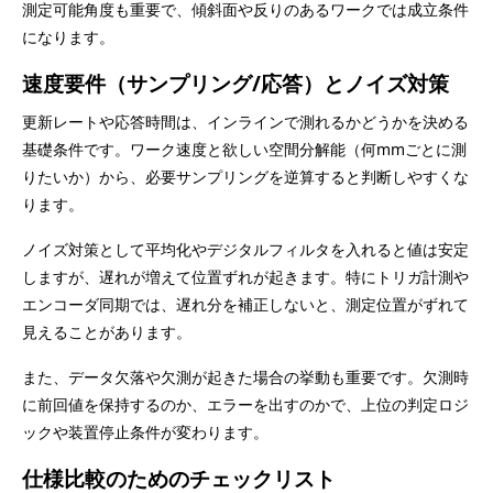
測定可能角度も重要で、傾斜面や反りのあるワークでは成立条件
になります。
速度要件（サンプリング/応答）とノイズ対策
更新レートや応答時間は、インラインで測れるかどうかを決める
基礎条件です。ワーク速度と欲しい空間分解能（何mmごとに測
りたいか）から、必要サンプリングを逆算すると判断しやすくな
ります。
ノイズ対策として平均化やデジタルフィルタを入れると値は安定
しますが、遅れが増えて位置ずれが起きます。特にトリガ計測や
エンコーダ同期では、遅れ分を補正しないと、測定位置がずれて
見えることがあります。
また、データ欠落や欠測が起きた場合の挙動も重要です。欠測時
に前回値を保持するのか、エラーを出すのかで、上位の判定ロジ
ックや装置停止条件が変わります。
仕様比較のためのチェックリスト