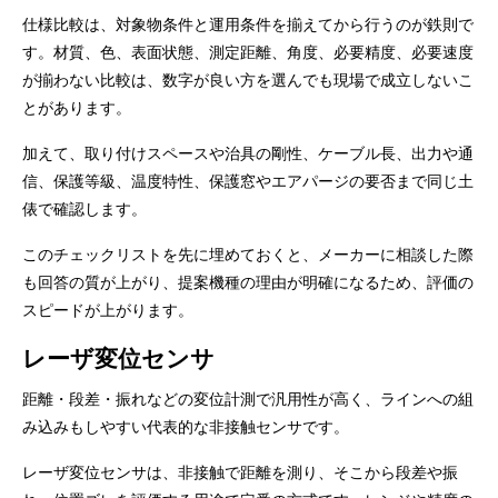
仕様比較は、対象物条件と運用条件を揃えてから行うのが鉄則で
す。材質、色、表面状態、測定距離、角度、必要精度、必要速度
が揃わない比較は、数字が良い方を選んでも現場で成立しないこ
とがあります。
加えて、取り付けスペースや治具の剛性、ケーブル長、出力や通
信、保護等級、温度特性、保護窓やエアパージの要否まで同じ土
俵で確認します。
このチェックリストを先に埋めておくと、メーカーに相談した際
も回答の質が上がり、提案機種の理由が明確になるため、評価の
スピードが上がります。
レーザ変位センサ
距離・段差・振れなどの変位計測で汎用性が高く、ラインへの組
み込みもしやすい代表的な非接触センサです。
レーザ変位センサは、非接触で距離を測り、そこから段差や振