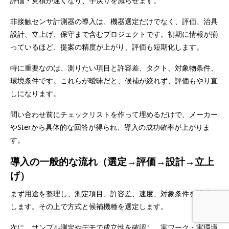
評価・見積が速くなり、手戻りを減らせます。
非接触センサ計測器の導入は、機器選定だけでなく、評価、治具
設計、立上げ、保守まで含むプロジェクトです。初期に情報が揃
っているほど、提案の精度が上がり、評価も短期化します。
特に重要なのは、測りたい項目と許容差、タクト、対象物条件、
環境条件です。これらが曖昧だと、候補が絞れず、評価もやり直
しになります。
問い合わせ前にチェックリストを作って埋めるだけで、メーカー
やSIerから具体的な回答が得られ、導入の成功確率が上がりま
す。
導入の一般的な流れ（選定→評価→設計→立上
げ）
まず用途を整理し、測定項目、許容差、速度、対象条件を明確に
します。その上で方式と候補機種を選定します。
次に、サンプル測定やデモで成立性を確認し、実ワーク・実環境