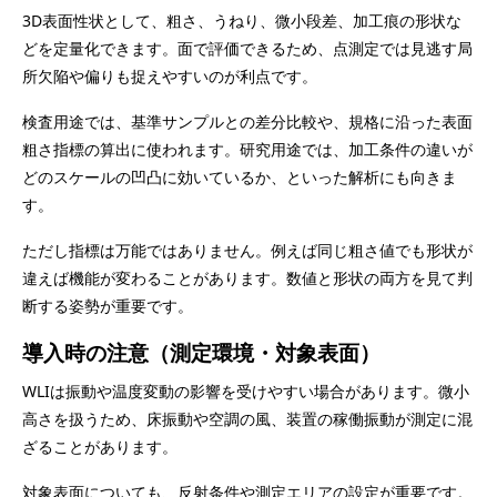
3D表面性状として、粗さ、うねり、微小段差、加工痕の形状な
どを定量化できます。面で評価できるため、点測定では見逃す局
所欠陥や偏りも捉えやすいのが利点です。
検査用途では、基準サンプルとの差分比較や、規格に沿った表面
粗さ指標の算出に使われます。研究用途では、加工条件の違いが
どのスケールの凹凸に効いているか、といった解析にも向きま
す。
ただし指標は万能ではありません。例えば同じ粗さ値でも形状が
違えば機能が変わることがあります。数値と形状の両方を見て判
断する姿勢が重要です。
導入時の注意（測定環境・対象表面）
WLIは振動や温度変動の影響を受けやすい場合があります。微小
高さを扱うため、床振動や空調の風、装置の稼働振動が測定に混
ざることがあります。
対象表面についても、反射条件や測定エリアの設定が重要です。