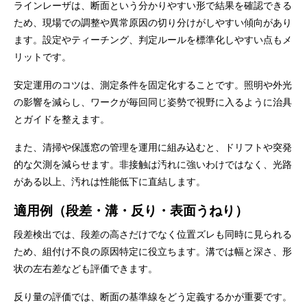
ラインレーザは、断面という分かりやすい形で結果を確認できる
ため、現場での調整や異常原因の切り分けがしやすい傾向があり
ます。設定やティーチング、判定ルールを標準化しやすい点もメ
リットです。
安定運用のコツは、測定条件を固定化することです。照明や外光
の影響を減らし、ワークが毎回同じ姿勢で視野に入るように治具
とガイドを整えます。
また、清掃や保護窓の管理を運用に組み込むと、ドリフトや突発
的な欠測を減らせます。非接触は汚れに強いわけではなく、光路
がある以上、汚れは性能低下に直結します。
適用例（段差・溝・反り・表面うねり）
段差検出では、段差の高さだけでなく位置ズレも同時に見られる
ため、組付け不良の原因特定に役立ちます。溝では幅と深さ、形
状の左右差なども評価できます。
反り量の評価では、断面の基準線をどう定義するかが重要です。