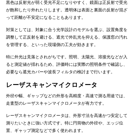
黒色は反射光が弱く受光不足になりやすく、鏡面は正反射で受光
が飽和したり外れたりします。透明体は表面と裏面の反射が混ざ
って距離が不安定になることもあります。
対策としては、対象に合う光学設計のモデルを選ぶ、設置角度を
調整して正反射を避ける、遮光で外乱光を抑える、保護窓の汚れ
を管理する、といった現場側の工夫が効きます。
特に外光は見落とされがちです。照明、太陽光、溶接光などが入
ると測定値が揺れるため、評価時には実際の照明条件で確認し、
必要なら遮光カバーや波長フィルタの検討まで行います。
レーザスキャンマイクロメータ
外径や幅、ギャップなどの外形を高精度・高速で測る用途では、
走査型のレーザスキャンマイクロメータが有力です。
レーザスキャンマイクロメータは、外形寸法を高速かつ安定して
測りたいときに強い方式です。特に円筒物の外径や、エッジ位
置、ギャップ測定などで多く使われます。