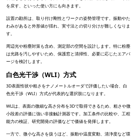
を戻す、といった使い方にも向きます。
設置の勘所は、取り付け剛性とワークの姿勢管理です。振動やた
わみがあると外形値が揺れ、実寸法との切り分けが難しくなりま
す。
周辺光や粉塵対策も含め、測定部の空間を設計します。特に粉塵
は光路を汚しやすいため、保護窓と清掃性、必要に応じたエアパ
ージを検討します。
白色光干渉（WLI）方式
3D表面性状や粗さをナノメートルオーダで評価したい場合、白
色光干渉（WLI）方式が代表的な選択肢になります。
WLIは、表面の微細な高さ分布を3Dで取得できるため、粗さや微
小段差の評価に強い非接触計測器です。加工条件の比較や、工程
能力の検証、研究開発の評価などで価値を発揮します。
一方で、微小な高さを扱うほど、振動や温度変動、清浄度など環