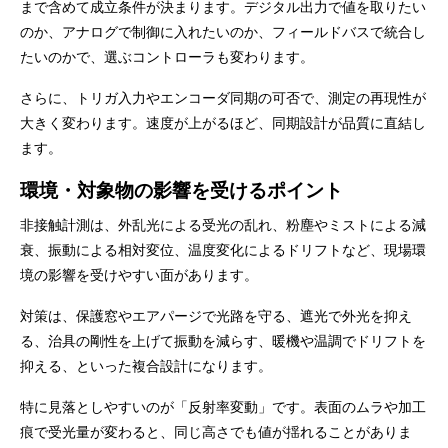
まで含めて成立条件が決まります。デジタル出力で値を取りたい
のか、アナログで制御に入れたいのか、フィールドバスで統合し
たいのかで、選ぶコントローラも変わります。
さらに、トリガ入力やエンコーダ同期の可否で、測定の再現性が
大きく変わります。速度が上がるほど、同期設計が品質に直結し
ます。
環境・対象物の影響を受けるポイント
非接触計測は、外乱光による受光の乱れ、粉塵やミストによる減
衰、振動による相対変位、温度変化によるドリフトなど、現場環
境の影響を受けやすい面があります。
対策は、保護窓やエアパージで光路を守る、遮光で外光を抑え
る、治具の剛性を上げて振動を減らす、暖機や温調でドリフトを
抑える、といった複合設計になります。
特に見落としやすいのが「反射率変動」です。表面のムラや加工
痕で受光量が変わると、同じ高さでも値が揺れることがありま