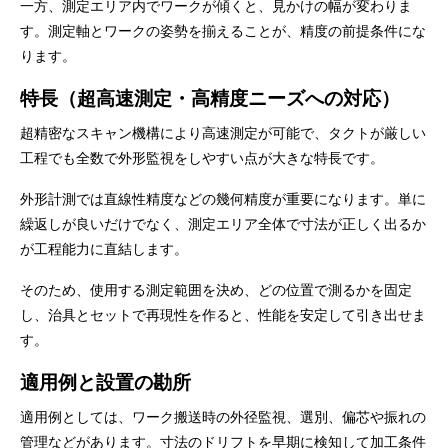
一方、測定エリア内でワークが傾くと、見かけの幅が変わりま
す。測定軸とワークの姿勢を揃えることが、精度の前提条件にな
ります。
特長（超高速測定・高精度ニーズへの対応）
超精密なスキャン機構により高速測定が可能で、タクトが厳しい
工程でも全数で外形監視をしやすい点が大きな特長です。
外形計測では直線性精度などの幾何精度が重要になります。単に
繰返しが良いだけでなく、測定エリア全体で寸法が正しく出るか
が工程能力に直結します。
そのため、使用する測定範囲を決め、どの位置で測るかを固定
し、治具とセットで再現性を作ると、性能を安定して引き出せま
す。
適用例と設置の勘所
適用例としては、ワーク搬送時の外径監視、選別、偏芯や振れの
管理などがあります。寸法のドリフトを早期に検知して加工条件