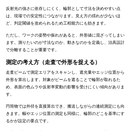
反射光の強さに依存しにくく、輪郭として寸法を決めやすい点
は、現場での安定性につながります。見え方の揺れが少ないほ
ど、判定閾値を攻められるため工程能力にも効きます。
ただし、ワークの姿勢や振れがあると、外形値に混ざってしまい
ます。測りたいのが寸法なのか、動きなのかを定義し、治具設計
で分離することが重要です。
測定の考え方（走査で外形を捉える）
走査ビームで測定エリアをスキャンし、遮光量やエッジ位置から
外形を算出します。対象がビームを遮ることで輪郭が取れるた
め、表面の色ムラや反射率変動の影響を受けにくい傾向がありま
す。
円筒物では外径を直接算出でき、搬送しながらの連続測定にも向
きます。幅やエッジ位置の測定も同様に、輪郭のどこを基準にす
るかが設定の要点です。