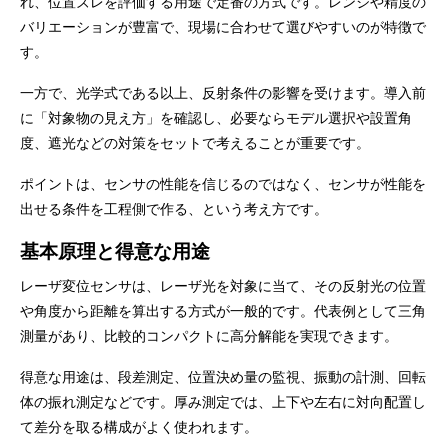
れ、位置ズレを評価する用途で定番の方式です。レンジや精度の
バリエーションが豊富で、現場に合わせて選びやすいのが特徴で
す。
一方で、光学式である以上、反射条件の影響を受けます。導入前
に「対象物の見え方」を確認し、必要ならモデル選択や設置角
度、遮光などの対策をセットで考えることが重要です。
ポイントは、センサの性能を信じるのではなく、センサが性能を
出せる条件を工程側で作る、という考え方です。
基本原理と得意な用途
レーザ変位センサは、レーザ光を対象に当て、その反射光の位置
や角度から距離を算出する方式が一般的です。代表例として三角
測量があり、比較的コンパクトに高分解能を実現できます。
得意な用途は、段差測定、位置決め量の監視、振動の計測、回転
体の振れ測定などです。厚み測定では、上下や左右に対向配置し
て差分を取る構成がよく使われます。