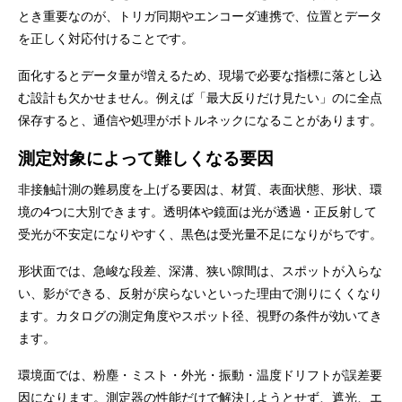
とき重要なのが、トリガ同期やエンコーダ連携で、位置とデータ
を正しく対応付けることです。
面化するとデータ量が増えるため、現場で必要な指標に落とし込
む設計も欠かせません。例えば「最大反りだけ見たい」のに全点
保存すると、通信や処理がボトルネックになることがあります。
測定対象によって難しくなる要因
非接触計測の難易度を上げる要因は、材質、表面状態、形状、環
境の4つに大別できます。透明体や鏡面は光が透過・正反射して
受光が不安定になりやすく、黒色は受光量不足になりがちです。
形状面では、急峻な段差、深溝、狭い隙間は、スポットが入らな
い、影ができる、反射が戻らないといった理由で測りにくくなり
ます。カタログの測定角度やスポット径、視野の条件が効いてき
ます。
環境面では、粉塵・ミスト・外光・振動・温度ドリフトが誤差要
因になります。測定器の性能だけで解決しようとせず、遮光、エ