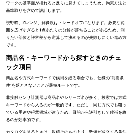
ワークの基準面が揺れると反りに見えてしまうため、拘束方法と
基準取りを含めて設計します。
視野幅、Zレンジ、解像度はトレードオフになります。必要な範
囲を広げすぎると1点あたりの分解が落ちることがあるため、測
りたい部位と許容差から逆算して決めるのが失敗しにくい進め方
です。
商品名・キーワードから探すときのチェ
ック項目
商品名や方式キーワードで候補を絞る場合でも、仕様の“前提条
件”を落とさないことが最短ルートです。
非接触センサ計測器は商品名やシリーズ名が多く、検索では方式
キーワードから入るのが一般的です。ただし、同じ方式でも狙っ
ている用途や得意領域が違うため、目的から逆引きして候補を絞
るのが効率的です。
カタログを見るときは、数値そのものより、数値が成立する条件