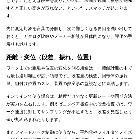
とです。たとえば段差を測りたいのに、表面が鏡面で反射が飽和
すると正しい高さが取れない、といったミスマッチが起こりま
す。
先に測定対象を言葉で分解し、次に難しくなる要因を洗い出して
おくと、カタログ比較やメーカー相談が具体的になり、評価の手
戻りも減ります。
距離・変位（段差、振れ、位置）
ワークまでの距離や位置の変化を測る用途は、非接触計測の中で
も最も適用範囲が広い領域です。段差量の検査、回転体の振れ
量、組付け位置のズレ、装置の熱変形の監視などに直結します。
インラインで使う場合は、精度だけでなく更新レートや同期方法
が実力を左右します。例えばコンベア搬送中の段差検査では、ワ
ーク速度に対してサンプリングが不足すると、段差を見逃したり
値が丸め込まれたりします。
またフィードバック制御に使うなら、平均化やフィルタでノイズ