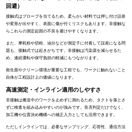
回避）
接触式はプローブを当てるため、柔らかい材料では押し付け誤差
や変形が出やすく、表面に傷が付くリスクもあります。非接触な
らこれらの測定起因の不良を避けやすくなります。
また、摩耗粉や切粉、油分などが測定子に付着して誤差になる問
題も、接触式では起きがちです。非接触は汚染源を減らせるた
め、連続運転や保守負担の軽減にもつながります。
衛生面やクリーン環境が重要な工程でも、ワークに触れないこと
自体が工程設計上の価値になります。
高速測定・インライン適用のしやすさ
非接触は搬送中のワークを止めずに測れるため、タクトを落とさ
ずに検査を組み込みやすいのが強みです。良否判定だけでなく、
加工機や位置決め機構への補正入力としても活用できます。
ただしインラインでは、必要なサンプリング、応答性、通信方法