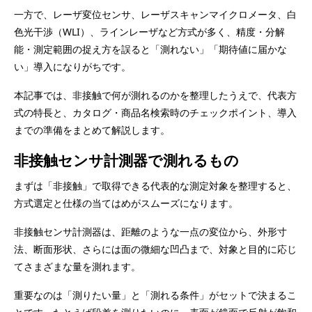
一方で、レーザ変位センサ、レーザスキャンマイクロメータ、白
色光干渉（WLI）、ラインレーザなど方式が多く、精度・分解
能・測定範囲の捉え方を誤ると「測れない」「期待値に届かな
い」導入になりがちです。
本記事では、非接触で何が測れるのかを整理したうえで、代表方
式の特長と、カタログ・商品名検索時のチェックポイント、導入
までの準備をまとめて解説します。
非接触センサ計測器で測れるもの
まずは「非接触」で取得できる代表的な測定対象を整理すると、
方式選定と仕様の当てはめがスムーズになります。
非接触センサ計測器は、距離のような一点の変位から、外形寸
法、断面形状、さらには面の微細な凹凸まで、対象と目的に応じ
てさまざまな量を測れます。
重要なのは「測りたい量」と「測れる条件」がセットで決まるこ