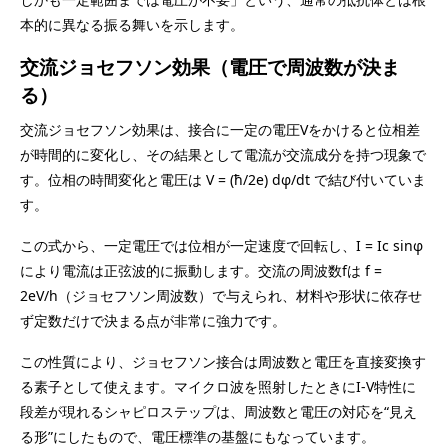
本的に異なる振る舞いを示します。
交流ジョセフソン効果（電圧で周波数が決ま
る）
交流ジョセフソン効果は、接合に一定の電圧Vをかけると位相差
が時間的に変化し、その結果として電流が交流成分を持つ現象で
す。位相の時間変化と電圧は V = (ħ/2e) dφ/dt で結び付いていま
す。
この式から、一定電圧では位相が一定速度で回転し、I = Ic sinφ
により電流は正弦波的に振動します。交流の周波数fは f =
2eV/h（ジョセフソン周波数）で与えられ、材料や形状に依存せ
ず定数だけで決まる点が非常に強力です。
この性質により、ジョセフソン接合は周波数と電圧を直接変換す
る素子として使えます。マイクロ波を照射したときにI-V特性に
段差が現れるシャピロステップは、周波数と電圧の対応を“見え
る形”にしたもので、電圧標準の基盤にもなっています。