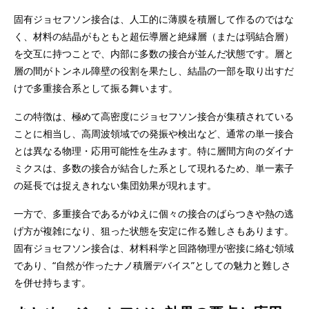
固有ジョセフソン接合は、人工的に薄膜を積層して作るのではな
く、材料の結晶がもともと超伝導層と絶縁層（または弱結合層）
を交互に持つことで、内部に多数の接合が並んだ状態です。層と
層の間がトンネル障壁の役割を果たし、結晶の一部を取り出すだ
けで多重接合系として振る舞います。
この特徴は、極めて高密度にジョセフソン接合が集積されている
ことに相当し、高周波領域での発振や検出など、通常の単一接合
とは異なる物理・応用可能性を生みます。特に層間方向のダイナ
ミクスは、多数の接合が結合した系として現れるため、単一素子
の延長では捉えきれない集団効果が現れます。
一方で、多重接合であるがゆえに個々の接合のばらつきや熱の逃
げ方が複雑になり、狙った状態を安定に作る難しさもあります。
固有ジョセフソン接合は、材料科学と回路物理が密接に絡む領域
であり、“自然が作ったナノ積層デバイス”としての魅力と難しさ
を併せ持ちます。