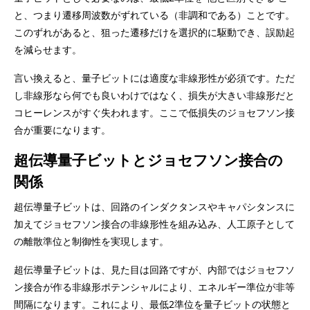
と、つまり遷移周波数がずれている（非調和である）ことです。
このずれがあると、狙った遷移だけを選択的に駆動でき、誤励起
を減らせます。
言い換えると、量子ビットには適度な非線形性が必須です。ただ
し非線形なら何でも良いわけではなく、損失が大きい非線形だと
コヒーレンスがすぐ失われます。ここで低損失のジョセフソン接
合が重要になります。
超伝導量子ビットとジョセフソン接合の
関係
超伝導量子ビットは、回路のインダクタンスやキャパシタンスに
加えてジョセフソン接合の非線形性を組み込み、人工原子として
の離散準位と制御性を実現します。
超伝導量子ビットは、見た目は回路ですが、内部ではジョセフソ
ン接合が作る非線形ポテンシャルにより、エネルギー準位が非等
間隔になります。これにより、最低2準位を量子ビットの状態と