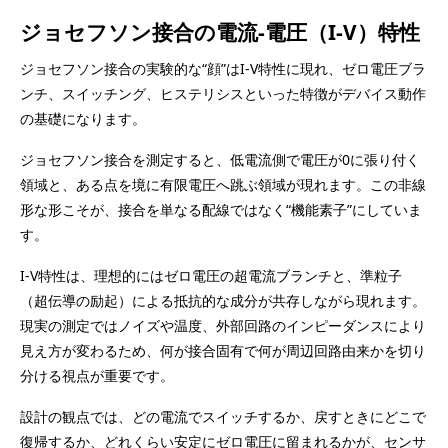
ジョセフソン接合の電流-電圧（I-V）特性
ジョセフソン接合の実験的な“顔”はI-V特性に現れ、ゼロ電圧ブラ
ンチ、スイッチング、ヒステリシスといった特徴がデバイス動作
の基礎になります。
ジョセフソン接合を測定すると、低電流側で電圧が0に張り付く
領域と、ある点を境に有限電圧へ跳ぶ領域が現れます。この非線
形な形こそが、接合を単なる配線ではなく“機能素子”にしていま
す。
I-V特性は、理想的にはゼロ電圧の超電流ブランチと、準粒子
（超伝導の励起）による抵抗的な成分が共存しながら現れます。
現実の測定ではノイズや温度、外部回路のインピーダンスにより
見え方が変わるため、何が接合固有で何が周辺回路由来かを切り
分ける視点が重要です。
設計の観点では、どの電流でスイッチするか、戻すときにどこで
復帰するか、どれくらい安定にゼロ電圧に留まれるかが、センサ