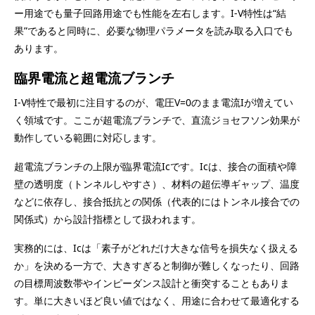
ー用途でも量子回路用途でも性能を左右します。I-V特性は“結
果”であると同時に、必要な物理パラメータを読み取る入口でも
あります。
臨界電流と超電流ブランチ
I-V特性で最初に注目するのが、電圧V=0のまま電流Iが増えてい
く領域です。ここが超電流ブランチで、直流ジョセフソン効果が
動作している範囲に対応します。
超電流ブランチの上限が臨界電流Icです。Icは、接合の面積や障
壁の透明度（トンネルしやすさ）、材料の超伝導ギャップ、温度
などに依存し、接合抵抗との関係（代表的にはトンネル接合での
関係式）から設計指標として扱われます。
実務的には、Icは「素子がどれだけ大きな信号を損失なく扱える
か」を決める一方で、大きすぎると制御が難しくなったり、回路
の目標周波数帯やインピーダンス設計と衝突することもありま
す。単に大きいほど良い値ではなく、用途に合わせて最適化する