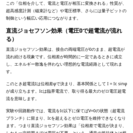
この「位相を介して、電流と電圧が相互に変換される」性質が、
超高感度計測（磁束計など）や電圧標準、さらには量子ビットの
制御という幅広い応用につながります。
直流ジョセフソン効果（電圧0で超電流が流れ
る）
直流ジョセフソン効果は、接合の両端電圧が0のまま、超電流が
流れ続ける現象です。位相差が時間的に一定であるときに成立
し、エネルギー散逸を伴わない理想的な電流経路として現れま
す。
このとき超電流Iは位相差φで決まり、基本関係として I = Ic sinφ
が成り立ちます。Icは臨界電流で、取り得る最大のゼロ電圧超電
流を意味します。
実験や回路動作では、電流をIc以下に保てばV=0の状態（超電流
ブランチ）に留まり、Icを超えるとゼロ電圧を維持できなくなり
ます。つまり直流ジョセフソン効果は「位相差で電流が決まり、
しかも一定範囲までは電圧が不要」という、通常の抵抗体とは根