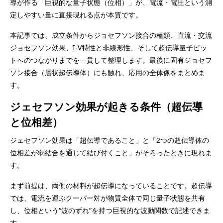
導が作る「巨視的な量子状態（位相）」が、電流・電圧という測
定しやすい量に直接現れる点が本質です。
本記事では、成立条件からジョセフソン接合の種類、直流・交流
ジョセフソン効果、I-V特性と非線形性、そして超伝導量子ビッ
トへのつながりまでを一貫して整理します。最後に固有ジョセフ
ソン接合（層状超伝導体）にも触れ、応用の全体像をまとめま
す。
ジェセフソン効果が起きる条件（超伝導
と位相差）
ジェセフソン効果は「超伝導であること」と「2つの超伝導体の
位相差が弱結合を通じて結び付くこと」がそろったときに現れま
す。
まず前提は、両側の材料が超伝導になっていることです。超伝導
では、電流を運ぶクーパー対が物質全体で同じ量子状態を共有
し、位相という“波のずれ”を持つ巨視的な波動関数で記述できま
す。