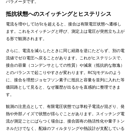
パラメータです。
抵抗状態へのスイッチングとヒステリシス
電流を増やしてIがIcを超えると、接合は有限電圧状態へ遷移し
ます。これをスイッチングと呼び、測定上は電圧が突然立ち上が
る形で観測されます。
さらに、電流を減らしたときに同じ経路を逆にたどらず、別の電
流値でゼロ電圧へ戻ることがあります。これがヒステリシスで、
接合の容量（コンデンサとしての性質）や減衰（抵抗的な散逸）
とのバランスで起こりやすさが変わります。RCSJモデルのよう
に、接合を理想ジョセフソン素子に抵抗と容量を並列に入れた等
価回路として見ると、なぜ履歴が出るかを直感的に整理できま
す。
観測の注意点として、有限電圧状態では準粒子電流が混ざり、発
熱や外部ノイズで状態が揺らぐことがあります。スイッチング電
流が測定ごとにばらつく場合は、接合固有の熱活性化や量子トン
ネルだけでなく、配線のフィルタリングや熱設計が支配している