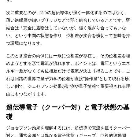
次に重要なのが、2つの超伝導体が強く一体化するのではなく、
薄い絶縁層や細いブリッジなどで弱く結合していることです。弱
結合は「完全に遮断はしていないが、強く混ざり合ってもいな
い」という中間の状態を作り、位相差が接合を横切って意味を持
つ環境になります。
このとき接合の両側には一般に位相差が存在し、その位相差を埋
めようとする形で電流が流れます。ポイントは、電圧というエネ
ルギー差がなくても位相差だけで電流が決まり得ることです。こ
れは回路の世界で量子力学の位相が直接“操作量”として現れる珍
しい例で、ジェセフソン効果が計測や量子情報で重要視される理
由にもつながります。
超伝導電子（クーパー対）と電子状態の基
礎
ジョセフソン効果を理解するには、超伝導で電流を担うクーパー
対と、通常金属とは異なる電子状態（ギャップ、巨視的波動関