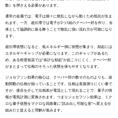
数）を押さえる必要があります。
通常の金属では、電子は個々に散乱しながら動くため抵抗が生ま
れます。一方、超伝導では電子が2つ1組のクーパー対を作り、全
体として協調的に振る舞うことで散乱に強い流れ方が可能になり
ます。
超伝導状態になると、低エネルギー側に状態が集まり、励起には
エネルギーギャップが必要になります。このギャップがあるた
め、ある程度低温では“余計な励起”が起こりにくく、クーパー対
がまとまって位相のそろった状態を保ちやすくなります。
ジョセフソン効果の核心は、クーパー対の数そのものよりも、波
動関数の位相が揃っていることです。位相は直接測りにくい量で
すが、接合を介して位相差が電流として現れることで、量子の情
報が電気計測に変換されます。つまりジェセフソン効果は、ミク
ロな量子状態をマクロな回路量に“読み出し可能な形”へ変える仕
組みだと捉えると理解が進みます。