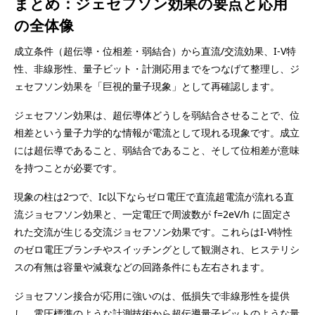
まとめ：ジェセフソン効果の要点と応用
の全体像
成立条件（超伝導・位相差・弱結合）から直流/交流効果、I-V特
性、非線形性、量子ビット・計測応用までをつなげて整理し、ジ
ェセフソン効果を「巨視的量子現象」として再確認します。
ジェセフソン効果は、超伝導体どうしを弱結合させることで、位
相差という量子力学的な情報が電流として現れる現象です。成立
には超伝導であること、弱結合であること、そして位相差が意味
を持つことが必要です。
現象の柱は2つで、Ic以下ならゼロ電圧で直流超電流が流れる直
流ジョセフソン効果と、一定電圧で周波数が f=2eV/h に固定さ
れた交流が生じる交流ジョセフソン効果です。これらはI-V特性
のゼロ電圧ブランチやスイッチングとして観測され、ヒステリシ
スの有無は容量や減衰などの回路条件にも左右されます。
ジョセフソン接合が応用に強いのは、低損失で非線形性を提供
し、電圧標準のような計測技術から超伝導量子ビットのような量