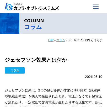
メインナビゲーション
コンテンツへスキップ
COLUMN
コラム
TOP
»
コラム
»
ジェセフソン効果とは何か
ジェセフソン効果とは何か
コラム
2026.03.10
ジェセフソン効果は、2つの超伝導体が非常に薄い障壁（絶縁体
や弱結合領域）を挟んで接続されたとき、電圧がなくても超電流
が流れたり、一定電圧で交流電流が生じたりする現象です。超伝