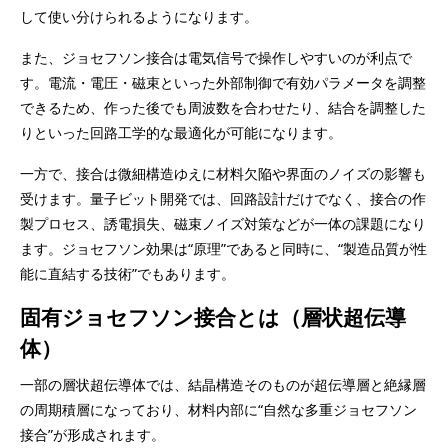
して使い分けられるようになります。
また、ジョセフソン接合は電気信号で操作しやすいのが利点で
す。電流・電圧・磁束といった外部制御で有効パラメータを調整
できるため、作った後でも周波数を合わせたり、結合を調整した
りといった回路工学的な最適化が可能になります。
一方で、接合は微細構造ゆえに材料欠陥や界面のノイズの影響も
受けます。量子ビット開発では、回路設計だけでなく、接合の作
製プロセス、誘電損失、磁束ノイズ対策などが一体の課題になり
ます。ジョセフソン効果は“原理”であると同時に、“製造品質が性
能に直結する技術”でもあります。
固有ジョセフソン接合とは（層状超伝導
体）
一部の層状超伝導体では、結晶構造そのものが超伝導層と絶縁層
の周期積層になっており、材料内部に“自然な多重ジョセフソン
接合”が形成されます。