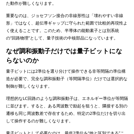
た動作が難しくなります。
重要なのは、ジョセフソン接合の非線形性は「壊れやすい非線
形」ではなく、超伝導ギャップに守られた範囲で比較的再現性よ
く使えることです。このため、半導体の能動素子とは別系統
の“回路物理”として、量子技術の中核部品になっています。
なぜ調和振動子だけでは量子ビットにな
らないのか
量子ビットには2準位を選り分けて操作できる非等間隔の準位構
造が必要で、完全な調和振動子（等間隔準位）だけでは選択的な
制御が難しくなります。
理想的なLC回路のような調和振動子は、エネルギー準位が等間隔
に並びます。すると、ある周波数で励起を狙うと、隣接する別の
遷移も同じ周波数差で存在するため、特定の2準位だけを切り出
して操作するのが難しくなります。
量子ビットとして必要なのは、最低2準位を“他と区別できる”こ