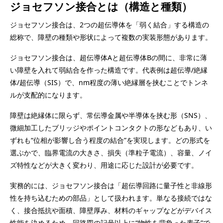
ジョセフソン接合とは（構造と種類）
ジョセフソン接合は、2つの超伝導体を「弱く結合」する構造の
総称で、障壁の種類や形状によって複数の実装形態があります。
ジョセフソン接合は、超伝導体Aと超伝導体Bの間に、非常に薄
い障壁を入れて弱結合を作った構造です。代表例は超伝導/絶縁
体/超伝導（SIS）で、nm程度の薄い絶縁層を挟むことでトンネ
ルが支配的になります。
障壁は絶縁体に限らず、常伝導金属や半導体を挟む形（SNS）、
微細加工したブリッジやポイントコンタクトの形などもあり、い
ずれも“位相が影響し合う程度の結合”を実現します。どの形式を
選ぶかで、臨界電流の大きさ、損失（準粒子電流）、容量、ノイ
ズ特性などが大きく変わり、用途に応じた設計が必要です。
実務的には、ジョセフソン接合は「超伝導回路に量子性と非線形
性を持ち込むための部品」として扱われます。単なる接続ではな
く、接合抵抗や面積、障壁厚み、材料のギャップなどがデバイス
性能を決めるため、回路図の記号以上に“物性を背負った素子”で