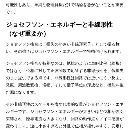
可能性もあり、単純な物理解釈だけで結論を急がないことが重要
です。
ジョセフソン・エネルギーと非線形性
（なぜ重要か）
ジョセフソン接合は「損失の小さい非線形素子」として振る舞
い、その強さはジョセフソン・エネルギーで特徴付けられます。
ジョセフソン接合が特別なのは、抵抗のように単純比例（線形）
ではなく、位相に対して正弦関数で応答する非線形性を、低損失
のまま提供できる点です。非線形性は回路では扱いにくい反面、
発振、周波数変換、増幅、そして量子準位の形成など、機能を生
む源になります。
その非線形性のスケールを表す代表的な量がジョセフソン・エネ
ルギーです。ジョセフソン・エネルギーが大きいほど位相が強く
束縛され、臨界電流も大きくなり、回路の動作点やノイズ感度が
変わります。逆に小さすぎると外乱で位相が揺れやすく、安定し